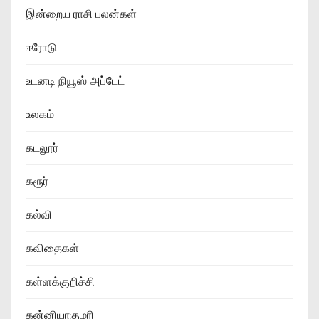
இன்றைய ராசி பலன்கள்
ஈரோடு
உடனடி நியூஸ் அப்டேட்
உலகம்
கடலூர்
கரூர்
கல்வி
கவிதைகள்
கள்ளக்குறிச்சி
கன்னியாகுமரி