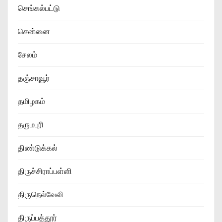
செங்கல்பட்டு
சென்னை
சேலம்
தஞ்சாவூர்
தமிழகம்
தருமபுரி
திண்டுக்கல்
திருச்சிராப்பள்ளி
திருநெல்வேலி
திருப்பத்தூர்