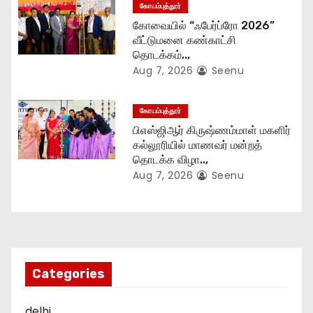
n
கோயம்புத்தூர்
கோவையில் “ஃபேர்ப்ரோ 2026”
வீட்டுமனை கண்காட்சி
தொடக்கம்..,
Aug 7, 2026
Seenu
கோயம்புத்தூர்
பிஎஸ்ஜிஆர் கிருஷ்ணம்மாள் மகளிர்
கல்லூரியில் மாணவர் மன்றத்
தொடக்க விழா..,
Aug 7, 2026
Seenu
Categories
delhi