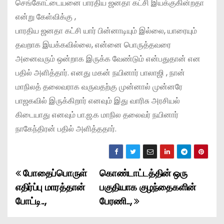
செங்கோட்டையனை பாரதிய ஜனதா கட்சி இயக்குகின்றதா
என்று கேள்விக்கு ,
பாரதிய ஜனதா கட்சி யார் பின்னாடியும் இல்லை, யாரையும்
தவறாக இயக்கவில்லை, என்னை பொருத்தவரை
அனைவரும் ஒன்றாக இருக்க வேண்டும் என்பதுதான் என
பதில் அளித்தார். எனது மகன் நயினார் பாலாஜி , நான்
மாநிலத் தலைவராக வருவதற்கு முன்னால் முன்னரே
பாஜகவில் இருக்கிறார் எனவும் இது வாரிசு அரசியல்
கிடையாது எனவும் பா.ஜ.க மாநில தலைவர் நயினார்
நாகேந்திரன் பதில் அளித்ததார்.
போதைப்பொருள்
கொண்டாட்டத்தின் ஒரு
P
எதிர்ப்பு மாரத்தான்
பகுதியாக குழந்தைகளின்
o
போட்டி..,
பேரணி..,
s