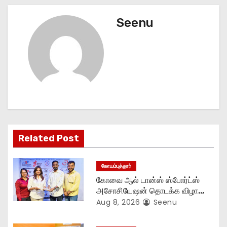
t
Seenu
n
a
v
i
g
Related Post
a
t
கோயம்புத்தூர்
கோவை ஆல் டான்ஸ் ஸ்போர்ட்ஸ்
i
அசோசியேஷன் தொடக்க விழா..,
Aug 8, 2026
Seenu
o