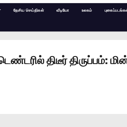
தேசிய செய்திகள்
வீடியோ
உலகம்
புகைப்படங்க
டெண்டரில் திடீர் திருப்பம்: மி