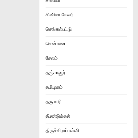
சினிமா
சினிமா கேலரி
செங்கல்பட்டு
சென்னை
சேலம்
தஞ்சாவூர்
தமிழகம்
தருமபுரி
திண்டுக்கல்
திருச்சிராப்பள்ளி