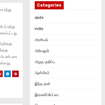
Categories
ை ரத்து
delhi
்டர் ரத்து
india
ோரப்பட்டது.
அரசியல்
ருந்தது.
்தது.
அரியலூர்
கான டெண்டரை
அழகு குறிப்பு
ுள்ளது.
ஆன்மீகம்
இந்த நாள்
இராணிப்பேட்டை