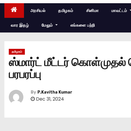
அரசியல்
தமிழகம்
சினிமா
மாவட்டம்
வார இதழ்
மேலும்
எங்களை பற்றி
தமிழகம்
ஸ்மார்ட் மீட்டர் கொள்முதல் 
பரபரப்பு
By
P.Kavitha Kumar
Dec 31, 2024