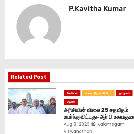
s
P.Kavitha Kumar
t
n
a
v
i
g
Related Post
a
அரசியல்
உடனடி நியூஸ் அப்டேட்
தமிழகம்
t
மதுரை
அரிசியின் விலை 25 சதவீதம்
i
உயர்ந்துவிட்டது-ஆர் பி உதயகுமார
o
Aug 8, 2026
Kalamegam
Viswanathan