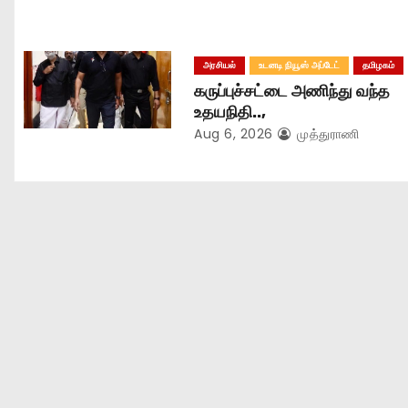
n
அரசியல்
உடனடி நியூஸ் அப்டேட்
தமிழகம்
கருப்புச்சட்டை அணிந்து வந்த
உதயநிதி..,
Aug 6, 2026
முத்துராணி