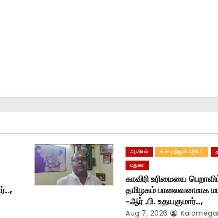
அரசியல்
உடனடி நியூஸ் அப்டேட்
மதுரை
காவிரி உரிமையை பெறாவிட
்..,
தமிழகம் பாலைவனமாக மாற
-ஆர் .பி. உதயகுமார்..,
Aug 7, 2026
Kalameg