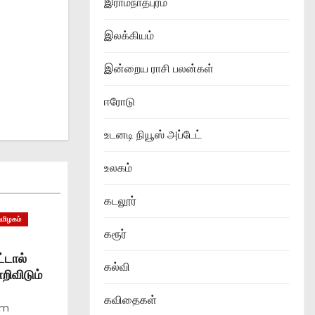
இராமநாதபுரம்
இலக்கியம்
இன்றைய ராசி பலன்கள்
ஈரோடு
உடனடி நியூஸ் அப்டேட்
உலகம்
கடலூர்
தமிழகம்
கரூர்
்டால்
கல்வி
ிவிடும்
கவிதைகள்
am