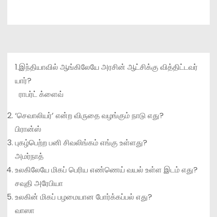
1.இந்தியாவில் ஆங்கிலேயே அரசின் ஆட்சிக்கு வித்திட்டவர்
யார்?
ராபர்ட் க்ளைவ்
‘செவாலியர்’ என்ற விருதை வழங்கும் நாடு எது?
பிரான்ஸ்
புகழ்பெற்ற பனி சிவலிங்கம் எங்கு உள்ளது?
அமர்நாத்
உலகிலேயே மிகப் பெரிய எண்ணெய் வயல் உள்ள இடம் எது?
சவுதி அரேபியா
உலகின் மிகப் பழமையான போர்க்கப்பல் எது?
வாஸா