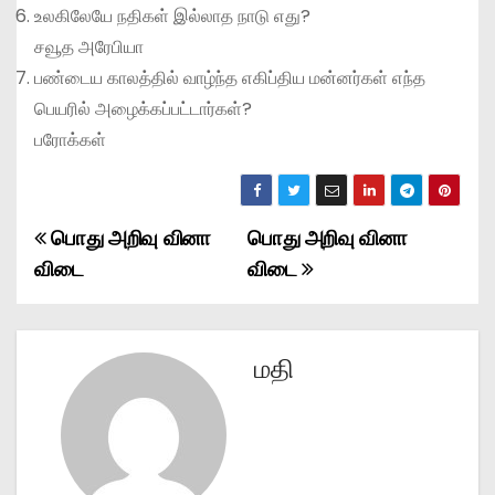
உலகிலேயே நதிகள் இல்லாத நாடு எது?
சவூத அரேபியா
பண்டைய காலத்தில் வாழ்ந்த எகிப்திய மன்னர்கள் எந்த
பெயரில் அழைக்கப்பட்டார்கள்?
பரோக்கள்
பொது அறிவு வினா
பொது அறிவு வினா
P
விடை
விடை
o
s
மதி
t
n
a