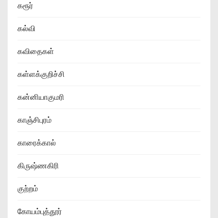
கரூர்
கல்வி
கவிதைகள்
கள்ளக்குறிச்சி
கன்னியாகுமரி
காஞ்சிபுரம்
காரைக்கால்
கிருஷ்ணகிரி
குற்றம்
கோயம்புத்தூர்