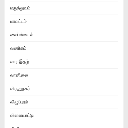
மருத்துவம்
மாவட்டம்
லைப்ஸ்டைல்
வணிகம்
வார இதழ்
வானிலை
விருதுநகர்
விழுப்புரம்
விளையாட்டு