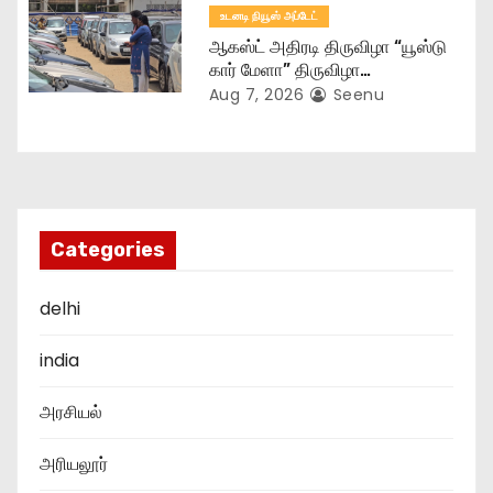
உடனடி நியூஸ் அப்டேட்
ஆகஸ்ட் அதிரடி திருவிழா “யூஸ்டு
கார் மேளா” திருவிழா…
Aug 7, 2026
Seenu
Categories
delhi
india
அரசியல்
அரியலூர்