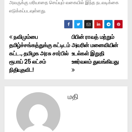
அவருக்கு மரியாதை செய்யும் வகையில் இந்த நடவடிக்கை
எடுக்கப்படவுள்ளது.
நவிமும்பை
பிபின் ராவத் மற்றும்
P
தமிழ்ச்சங்கத்துக்கு கட்டிடம்
அவரின் மனைவியின்
o
கட்ட.., தமிழக அரசு சார்பில்
உடல்கள் இறுதி
ரூபாய் 25 லட்சம்
ஊர்வலம் துவங்கியது
s
நிதியுதவி..!
t
n
மதி
a
v
i