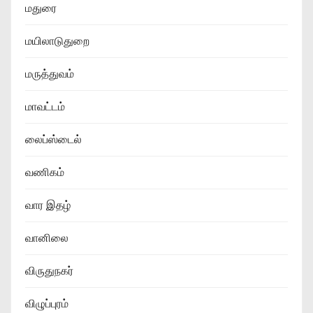
மதுரை
மயிலாடுதுறை
மருத்துவம்
மாவட்டம்
லைப்ஸ்டைல்
வணிகம்
வார இதழ்
வானிலை
விருதுநகர்
விழுப்புரம்