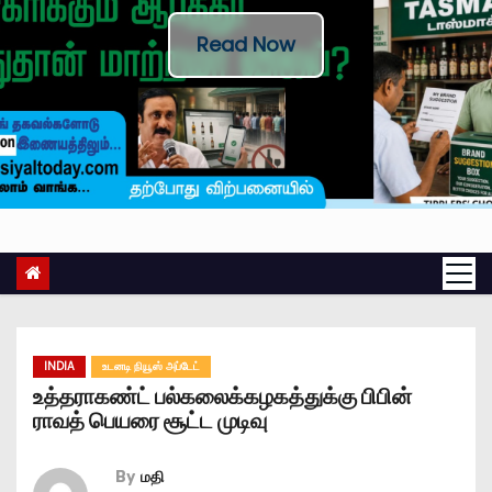
Read Now
INDIA
உடனடி நியூஸ் அப்டேட்
உத்தராகண்ட் பல்கலைக்கழகத்துக்கு பிபின்
ராவத் பெயரை சூட்ட முடிவு
By
மதி