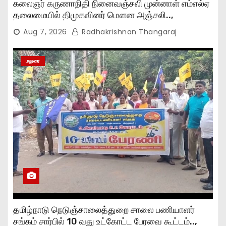
கலைஞர் கருணாநிதி நினைவஞ்சலி முன்னாள் எம்எல்ஏ
தலைமையில் திமுகவினர் மௌன அஞ்சலி..,
Aug 7, 2026
Radhakrishnan Thangaraj
மதுரை
தமிழ்நாடு நெடுஞ்சாலைத்துறை சாலை பணியாளர்
சங்கம் சார்பில் 10 வது உட்கோட்ட பேரவை கூட்டம்..,