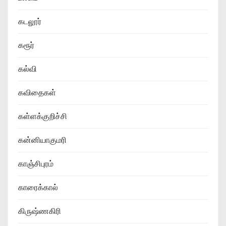
கடலூர்
கரூர்
கல்வி
கவிதைகள்
கள்ளக்குறிச்சி
கன்னியாகுமரி
காஞ்சிபுரம்
காரைக்கால்
கிருஷ்ணகிரி