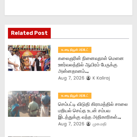
g
a
t
Related Post
i
உடனடி நியூஸ் அப்டேட்
o
கலைஞரின் நினைவுநாள் மௌன
ஊர்வலத்தில் ஆயிரம் பேருக்கு
n
அன்னதானம்..,
Aug 7, 2026
K Kaliraj
உடனடி நியூஸ் அப்டேட்
செம்பட்டி விடுதி கிராமத்தில் சாலை
மறியல் செய்த உடன் சம்பவ
இடத்துக்கு வந்த அதிகாரிகள்..,
Aug 7, 2026
முகமதி