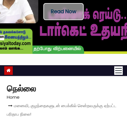
Read Now
நெல்லை
Home
மனைவி, குழந்தைகளுடன் பைக்கில் சென்றவருக்கு ஏற்பட்ட
பரிதாப நிலை!