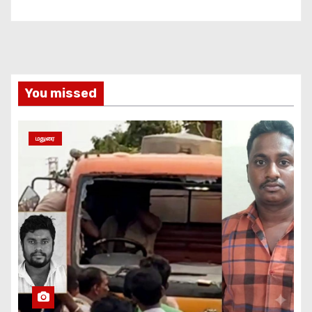
You missed
மதுரை