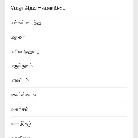
பொது அறிவு – வினாவிடை
மக்கள் கருத்து
மதுரை
மயிலாடுதுறை
மருத்துவம்
மாவட்டம்
லைப்ஸ்டைல்
வணிகம்
வார இதழ்