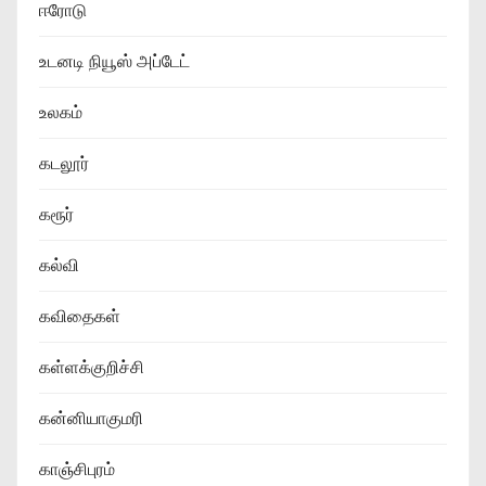
ஈரோடு
உடனடி நியூஸ் அப்டேட்
உலகம்
கடலூர்
கரூர்
கல்வி
கவிதைகள்
கள்ளக்குறிச்சி
கன்னியாகுமரி
காஞ்சிபுரம்