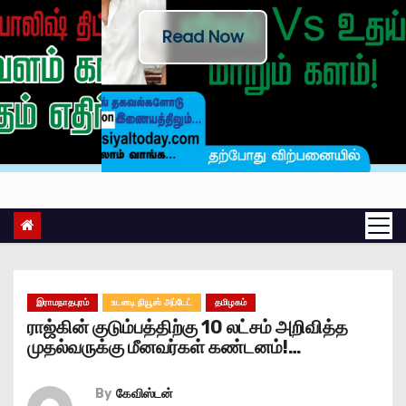
Read Now
இராமநாதபுரம்
உடனடி நியூஸ் அப்டேட்
தமிழகம்
ராஜ்கின் குடும்பத்திற்கு 10 லட்சம் அறிவித்த
முதல்வருக்கு மீனவர்கள் கண்டனம்!…
By
கேவிஸ்டன்