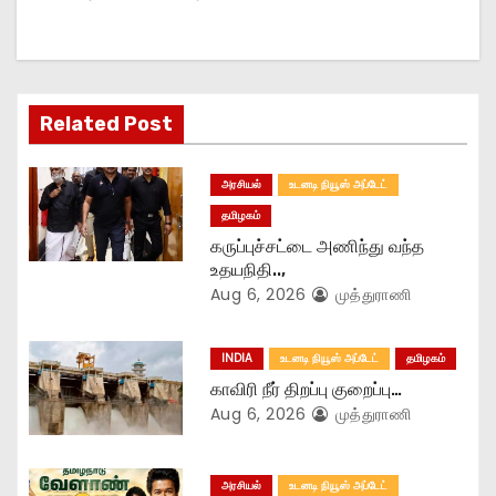
a
t
Related Post
i
o
அரசியல்
உடனடி நியூஸ் அப்டேட்
தமிழகம்
n
கருப்புச்சட்டை அணிந்து வந்த
உதயநிதி..,
Aug 6, 2026
முத்துராணி
INDIA
உடனடி நியூஸ் அப்டேட்
தமிழகம்
காவிரி நீர் திறப்பு குறைப்பு…
Aug 6, 2026
முத்துராணி
அரசியல்
உடனடி நியூஸ் அப்டேட்