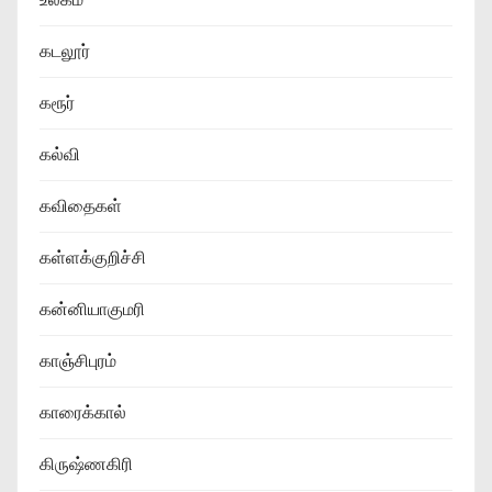
கடலூர்
கரூர்
கல்வி
கவிதைகள்
கள்ளக்குறிச்சி
கன்னியாகுமரி
காஞ்சிபுரம்
காரைக்கால்
கிருஷ்ணகிரி