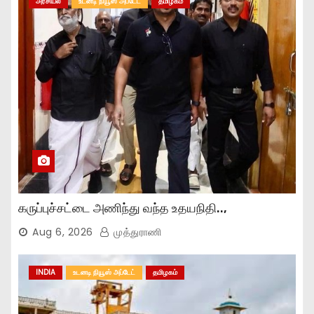
அரசியல்
உடனடி நியூஸ் அப்டேட்
தமிழகம்
கருப்புச்சட்டை அணிந்து வந்த உதயநிதி..,
Aug 6, 2026
முத்துராணி
INDIA
உடனடி நியூஸ் அப்டேட்
தமிழகம்