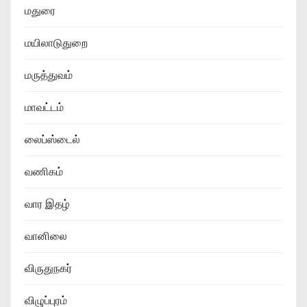
மதுரை
மயிலாடுதுறை
மருத்துவம்
மாவட்டம்
லைப்ஸ்டைல்
வணிகம்
வார இதழ்
வானிலை
விருதுநகர்
விழுப்புரம்