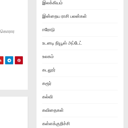
இலக்கியம்
இன்றைய ராசி பலன்கள்
ஈரோடு
, கொரார
உடனடி நியூஸ் அப்டேட்
உலகம்
கடலூர்
கரூர்
கல்வி
கவிதைகள்
கள்ளக்குறிச்சி