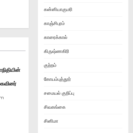
கன்னியாகுமரி
காஞ்சிபுரம்
காரைக்கால்
கிருஷ்ணகிரி
குற்றம்
ாநிதியின்
கோயம்புத்தூர்
முகவினர்
சமையல் குறிப்பு
am
சிவகங்கை
சினிமா