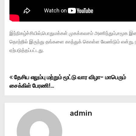
இந்நிகழ்ச்சியில்,பொதுமக்கள் முகக்கவசம் அணிந்தும்,சமூக இ
தொற்றில் இருந்து தங்களை காத்துக் கொள்ள வேண்டும் என்று, நாட்டுப
ஏற்படுத்தப்பட்டது.
தேசிய எலும்பு மற்றும் மூட்டு வார விழா- மாபெரும்
P
சைக்கிள் பேரணி!…
o
s
admin
t
n