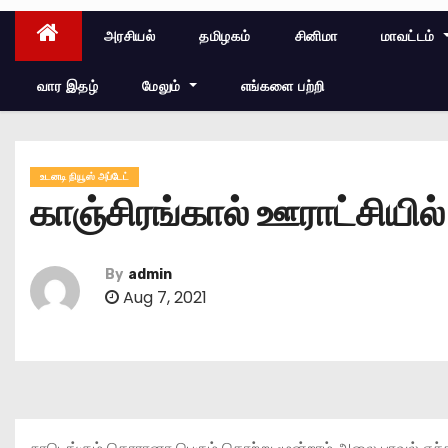
அரசியல்
தமிழகம்
சினிமா
மாவட்டம்
வார இதழ்
மேலும்
எங்களை பற்றி
உடனடி நியூஸ் அப்டேட்
காஞ்சிரங்கால் ஊராட்சியில்
By
admin
Aug 7, 2021