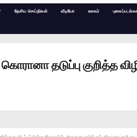
தேசிய செய்திகள்
வீடியோ
உலகம்
புகைப்படங்க
 கொரானா தடுப்பு குறித்த விழி