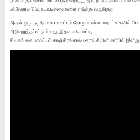
நாடெங்கும் கொரானா பெரும் தொற்று மூன்றாம் அலை பரவல் எச்ச
பல்வேறு தடுப்பு நடவடிக்கைகளை எடுத்து வருகிறது.
அதன் ஒரு பகுதியாக மாவட்டம் தோறும் உள்ள ஊராட்சிகளில் பொது
அறிவுறுத்தப்பட்டுள்ளது. இதனையொட்டி,
சிவகங்கை மாவட்டம் காஞ்சிரங்கால் ஊராட்சியின் சார்பில் இன்று க