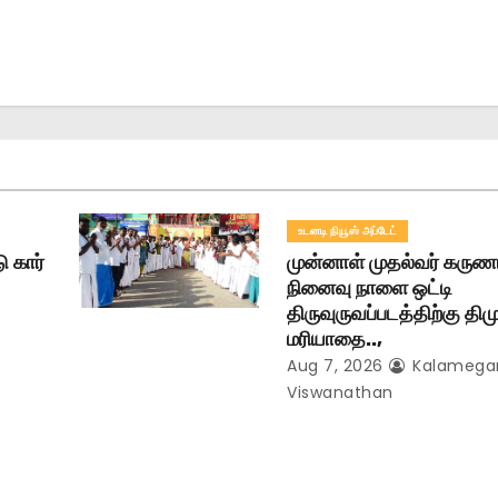
உடனடி நியூஸ் அப்டேட்
ு கார்
முன்னாள் முதல்வர் கருண
நினைவு நாளை ஒட்டி
திருவுருவப்படத்திற்கு தி
மரியாதை..,
Aug 7, 2026
Kalameg
Viswanathan