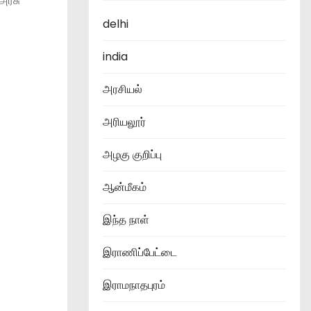
அரசு
delhi
india
அரசியல்
அரியலூர்
அழகு குறிப்பு
ஆன்மீகம்
இந்த நாள்
இராணிப்பேட்டை
இராமநாதபுரம்