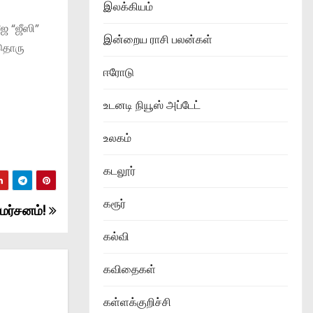
இலக்கியம்
ஜே “ஜீஸி”
இன்றைய ராசி பலன்கள்
லதொரு
ஈரோடு
உடனடி நியூஸ் அப்டேட்
உலகம்
கடலூர்
கரூர்
ிமர்சனம்!
கல்வி
கவிதைகள்
கள்ளக்குறிச்சி