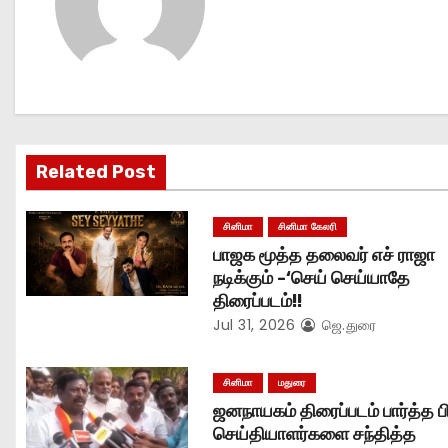
n
a
v
i
Related Post
g
சினிமா
சினிமா கேலரி
a
பாஜக மூத்த தலைவர் எச் ராஜா
t
நடிக்கும் -‘செய் செய்யாதே
திரைப்படம்!!
i
Jul 31, 2026
ஜெ.துரை
o
சினிமா
மதுரை
n
ஜனநாயகம் திரைப்படம் பார்த்த பி
செய்தியாளர்களை சந்தித்த