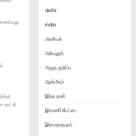
ுக்கிய
delhi
றிணைப்பது
india
அரசியல்
அரியலூர்
ர்
அழகு குறிப்பு
ஆன்மீகம்
ுக்கு
இந்த நாள்
ன காட்சி
இராணிப்பேட்டை
இராமநாதபுரம்