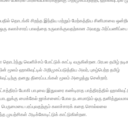
்ஸ் பேனரில் பார்வையாளர்களுக்கு அறிமுகப்படுத்தி, ஹாலிவுட்டில் ம
ப்பதில் தொடங்கி சிறந்த இந்திய மற்றும் மேற்கத்திய சினிமாவை ஒன்
ஒரு கலாச்சாரப் பாலத்தை உருவாக்குவதற்கான அவரது அர்ப்பணிப்பை
ர்ந்து வெளிச்சம் போட்டுக் காட்டி வருகின்ற‌ன. பிரபல தமிழ் நடிக
் மூலம் ஹாலிவுட்டில் அறிமுகப்படுத்திய அவர், புகழ்பெற்ற தமிழ்
ுட்டிற்கு தனது திரைப்படங்கள் மூலம் அழைத்து சென்றார்.
 நட்சத்திரம் யோகி பாபுவை இதுவரை கண்டிராத பாத்திரத்தில் ஹாலிவுட்ட
ப் பாடலுக்கு மைக்கேல் ஜாக்சனைப் போல நடனமாடும் ஒரு தனித்துவமா
ன் பெருமையை பரப்புவதற்கும் கலாச்சாரக் கதை சொல்லலை
த முயற்சிகள் அடிக்கோடிட்டுக் காட்டுகின்றன.