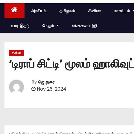
அரசியல்
தமிழகம்
சினிமா
மாவட்டம்
வார இதழ்
மேலும்
எங்களை பற்றி
சினிமா
‘டிராப் சிட்டி’ மூலம் ஹாலிவு
By
ஜெ.துரை
Nov 26, 2024