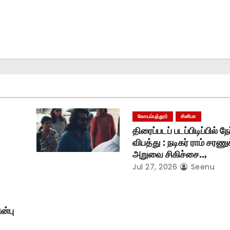
கோயம்புத்தூர்
சினிமா
திரைப்படப் படப்பிடிப்பில் நே
விபத்து : நடிகர் ராம் சரண
அறுவை சிகிச்சை..,
Jul 27, 2026
Seenu
ன்பு