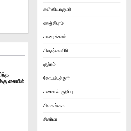
கன்னியாகுமரி
காஞ்சிபுரம்
காரைக்கால்
கிருஷ்ணகிரி
குற்றம்
ர்ந்த
கோயம்புத்தூர்
ுக்கு கையில்
சமையல் குறிப்பு
சிவகங்கை
சினிமா