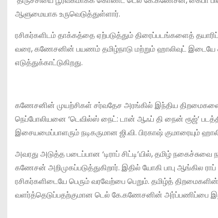
‘திருச்சியை பூர்வீகமாகக் கொண்ட‌ டெல் கே.கணேசன், கைபா பிலிம
ஆளுமையாக‌ உருவெடுத்துள்ளார்.
ரசிகர்களிடம் தாக்கத்தை ஏற்படுத்தும் திரைப்படங்களைத் தயாரி
வரை, கணேசனின் பயணம் தமிழ்நாடு மற்றும் ஹாலிவுட் இடையே 
எடுத்துக்காட்டுகிறது.
கணேசனின் முயற்சிகள் சர்வதேச அரங்கில் இந்திய திறமைகளை தொட
நெப்போலியனை ‘டெவில்ஸ் நைட்: டான் ஆஃப் தி நைன் ரூஜ்’ படத்தின
இசையமைப்பாளரும் நடிகருமான ஜி.வி. பிரகாஷ் குமாரையும் ஹாலிவ
அவரது அடுத்த படைப்பான‌ ‘டிராப் சிட்டி’யில், தமிழ் நகைச்சுவை
கணேசன் அறிமுகப்படுத்துகிறார். இதில் யோகி பாபு ஆங்கில ரா
ரசிகர்களிடையே பெரும் வரவேற்பை பெறும். தமிழ்த் திறமைகளி
வளர்த்தெடுப்பதற்குமான‌ டெல் கே.கணேசனின் அர்ப்பணிப்பை இந்