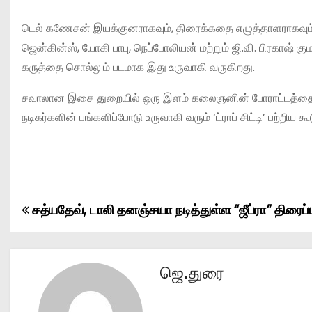
டெல் கணேசன் இயக்குனராகவும், திரைக்கதை எழுத்தாளராகவும் அடி எ
ஜென்கின்ஸ், யோகி பாபு, நெப்போலியன் மற்றும் ஜி.வி. பிரகாஷ் 
கருத்தை சொல்லும் படமாக இது உருவாகி வருகிறது.
சவாலான இசை துறையில் ஒரு இளம் கலைஞனின் போராட்டத்தை திர
நடிகர்களின் பங்களிப்போடு உருவாகி வரும் ‘ட்ராப் சிட்டி’ பற்றிய
சத்யதேவ், டாலி தனஞ்சயா நடித்துள்ள “ஜீப்ரா” திரைப்
P
o
s
ஜெ.துரை
t