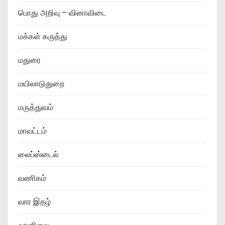
பொது அறிவு – வினாவிடை
மக்கள் கருத்து
மதுரை
மயிலாடுதுறை
மருத்துவம்
மாவட்டம்
லைப்ஸ்டைல்
வணிகம்
வார இதழ்