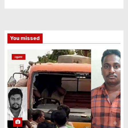
You missed
மதுரை