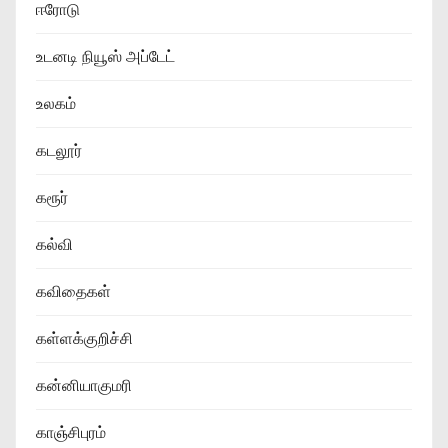
ஈரோடு
உடனடி நியூஸ் அப்டேட்
உலகம்
கடலூர்
கரூர்
கல்வி
கவிதைகள்
கள்ளக்குறிச்சி
கன்னியாகுமரி
காஞ்சிபுரம்