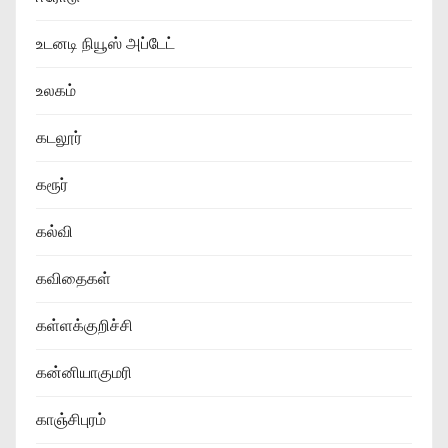
உடனடி நியூஸ் அப்டேட்
உலகம்
கடலூர்
கரூர்
கல்வி
கவிதைகள்
கள்ளக்குறிச்சி
கன்னியாகுமரி
காஞ்சிபுரம்