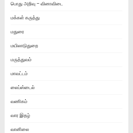
பொது அறிவு – வினாவிடை
மக்கள் கருத்து
மதுரை
மயிலாடுதுறை
மருத்துவம்
மாவட்டம்
லைப்ஸ்டைல்
வணிகம்
வார இதழ்
வானிலை