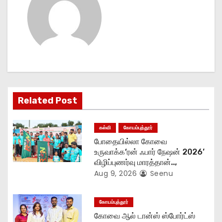
n
a
v
i
g
Related Post
a
t
கல்வி
கோயம்புத்தூர்
போதையில்லா கோவை
i
உருவாக்க‘ரன் ஃபார் நேஷன் 2026’
விழிப்புணர்வு மாரத்தான்..,
o
Aug 9, 2026
Seenu
n
கோயம்புத்தூர்
கோவை ஆல் டான்ஸ் ஸ்போர்ட்ஸ்