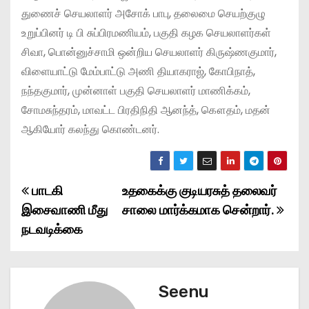
துணைச் செயலாளர் அசோக் பாபு, தலைமை செயற்குழு
உறுப்பினர் டி பி சுப்பிரமணியம், பகுதி கழக செயலாளர்கள்
சிவா, பொன்னுச்சாமி ஒன்றிய செயலாளர் கிருஷ்ணகுமார்,
விளையாட்டு மேம்பாட்டு அணி தியாகராஜ், கோபிநாத்,
நந்தகுமார், முன்னாள் பகுதி செயலாளர் மாணிக்கம்,
சோமசுந்தரம், மாவட்ட பிரதிநிதி ஆனந்த், கௌதம், மதன்
ஆகியோர் கலந்து கொண்டனர்.
பாடகி
உதகைக்கு குடியரசுத் தலைவர்
P
இசைவாணி மீது
சாலை மார்க்கமாக சென்றார்.
o
நடவடிக்கை
s
t
Seenu