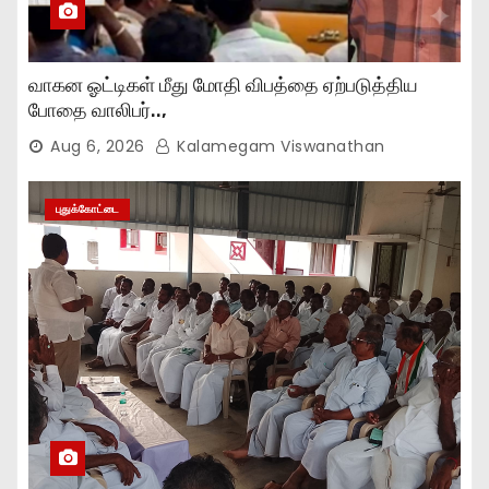
வாகன ஓட்டிகள் மீது மோதி விபத்தை ஏற்படுத்திய
போதை வாலிபர்..,
Aug 6, 2026
Kalamegam Viswanathan
புதுக்கோட்டை