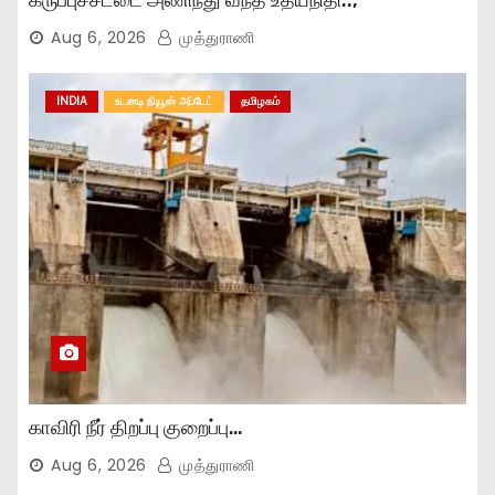
கருப்புச்சட்டை அணிந்து வந்த உதயநிதி..,
Aug 6, 2026
முத்துராணி
INDIA
உடனடி நியூஸ் அப்டேட்
தமிழகம்
காவிரி நீர் திறப்பு குறைப்பு…
Aug 6, 2026
முத்துராணி