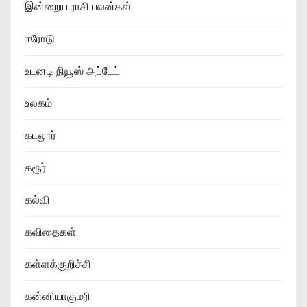
இன்றைய ராசி பலன்கள்
ஈரோடு
உடனடி நியூஸ் அப்டேட்
உலகம்
கடலூர்
கரூர்
கல்வி
கவிதைகள்
கள்ளக்குறிச்சி
கன்னியாகுமரி