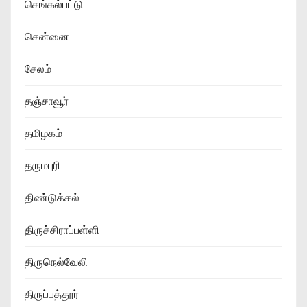
செங்கல்பட்டு
சென்னை
சேலம்
தஞ்சாவூர்
தமிழகம்
தருமபுரி
திண்டுக்கல்
திருச்சிராப்பள்ளி
திருநெல்வேலி
திருப்பத்தூர்