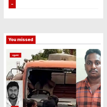
–
You missed
மதுரை