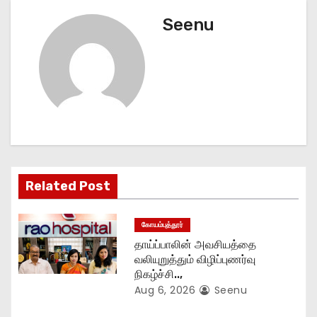
t
Seenu
n
a
v
i
g
Related Post
a
t
கோயம்புத்தூர்
தாய்ப்பாலின் அவசியத்தை
i
வலியுறுத்தும் விழிப்புணர்வு
நிகழ்ச்சி..,
o
Aug 6, 2026
Seenu
n