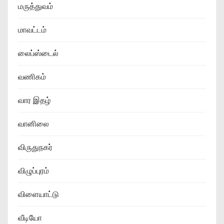
மருத்துவம்
மாவட்டம்
லைப்ஸ்டைல்
வணிகம்
வார இதழ்
வானிலை
விருதுநகர்
விழுப்புரம்
விளையாட்டு
வீடியோ