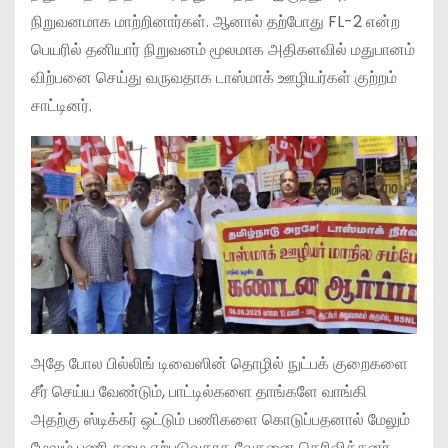
நிறுவனமாக மாற்றினார்கள். ஆனால் தற்போது FL-2 என்ற
பெயரில் தனியார் நிறுவனம் மூலமாக அதிகளவில் மதுபானம்
விற்பனை செய்து வருவதாக டாஸ்மாக் ஊழியர்கள் குற்றம்
சாட்டினர்.
அதே போல பில்லிங் டிவைஸின் தொழில் நுட்பக் குறைகளை
சீர் செய்ய வேண்டும், பாட்டில்களை தாங்களே வாங்கி
அதற்கு ஸ்டிக்கர் ஒட்டும் பணிகளை கொடுப்பதனால் மேலும்
மேலும் பணி சுமை ஏற்படுவதாக வேதனை தெரிவித்தனர்.