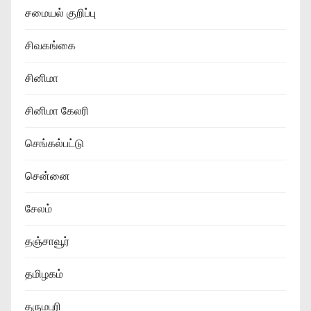
சமையல் குறிப்பு
சிவகங்கை
சினிமா
சினிமா கேலரி
செங்கல்பட்டு
சென்னை
சேலம்
தஞ்சாவூர்
தமிழகம்
தருமபுரி