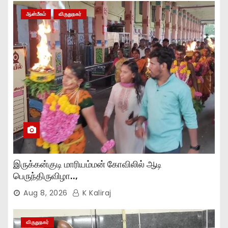
ஆன்மீகம்
விருதுநகர்
இருக்கன்குடி மாரியம்மன் கோவிலில் ஆடி
பெருந்திருவிழா..,
Aug 8, 2026
K Kaliraj
விருதுநகர்