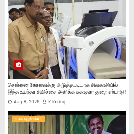
சென்னை கோவைக்கு அடுத்தபடியாக சிவகாசியில்
இந்த உயர்தர சிகிச்சை அளிக்க சுகாதார துறை ஏற்பாடு!
Aug 8, 2026
K Kaliraj
உடனடி நியூஸ் அப்டேட்