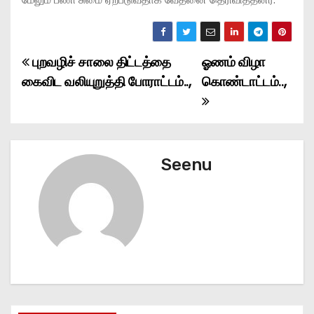
புறவழிச் சாலை திட்டத்தை
ஓணம் விழா
P
கைவிட வலியுறுத்தி போராட்டம்..,
கொண்டாட்டம்..,
o
s
t
Seenu
n
a
v
i
g