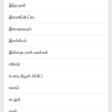
இந்த நாள்
இராணிப்பேட்டை
இராமநாதபுரம்
இலக்கியம்
இன்றைய ராசி பலன்கள்
ஈரோடு
உடனடி நியூஸ் அப்டேட்
உலகம்
கடலூர்
கரூர்