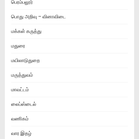
பெரம்பலூர்
பொது அறிவு – வினாவிடை
மக்கள் கருத்து
மதுரை
மயிலாடுதுறை
மருத்துவம்
மாவட்டம்
லைப்ஸ்டைல்
வணிகம்
வார இதழ்