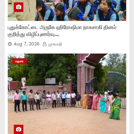
புதுக்கோட்டை அருகே ஹிரோஷிமா நாகசாகி தினம்
குறித்து விழிப்புணர்வு..,
Aug 7, 2026
முகமதி
மதுரை