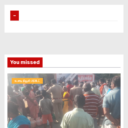
–
You missed
உடனடி நியூஸ் அப்டேட்