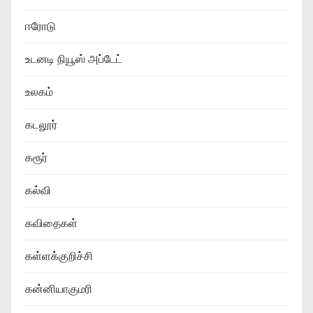
ஈரோடு
உடனடி நியூஸ் அப்டேட்
உலகம்
கடலூர்
கரூர்
கல்வி
கவிதைகள்
கள்ளக்குறிச்சி
கன்னியாகுமரி