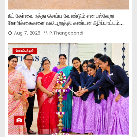
நீட் தேர்வை ரத்து செய்ய வேண்டும் என பல்வேறு
கோரிக்கைகளை வலியுறுத்தி கண்டன ஆர்ப்பாட்டம்..,
Aug 7, 2026
P.Thangapandi
கோயம்புத்தூர்