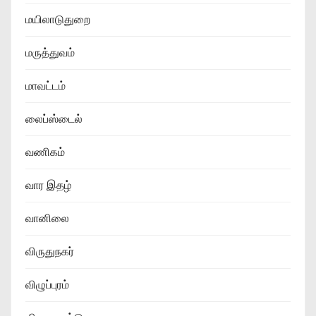
மயிலாடுதுறை
மருத்துவம்
மாவட்டம்
லைப்ஸ்டைல்
வணிகம்
வார இதழ்
வானிலை
விருதுநகர்
விழுப்புரம்