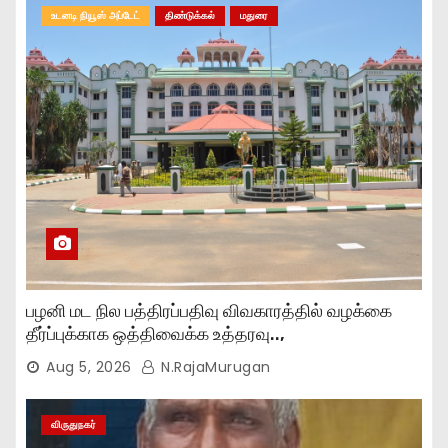
உடனடி நியூஸ் அப்டேட்
திண்டுக்கல்
மதுரை
பழனி மட நில பத்திரப்பதிவு விவகாரத்தில் வழக்கை
தீர்ப்புக்காக ஒத்திவைக்க உத்தரவு..,
Aug 5, 2026
N.RajaMurugan
விருதுநகர்