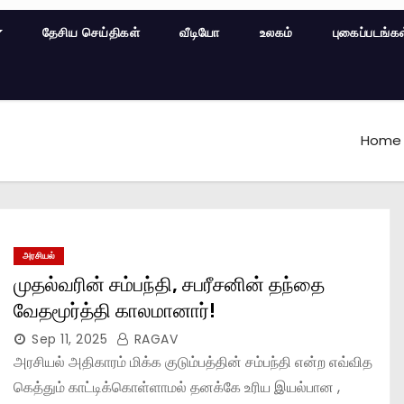
தேசிய செய்திகள்
வீடியோ
உலகம்
புகைப்படங்க
Home
அரசியல்
முதல்வரின் சம்பந்தி, சபரீசனின் தந்தை
வேதமூர்த்தி காலமானார்!
Sep 11, 2025
RAGAV
அரசியல் அதிகாரம் மிக்க குடும்பத்தின் சம்பந்தி என்ற எவ்வித
கெத்தும் காட்டிக்கொள்ளாமல் தனக்கே உரிய இயல்பான ,