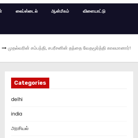
ள்
லைப்ஸ்டைல்
ஆன்மீகம்
விளையாட்டு
முதல்வரின் சம்பந்தி, சபரீசனின் தந்தை வேதமூர்த்தி காலமானார்!
Categories
delhi
india
அரசியல்